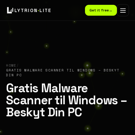
LYTRION
·
LITE
Get it free
→
HOME
/
GRATIS MALWARE SCANNER TIL WINDOWS – BESKYT
DIN PC
Gratis Malware
Scanner til Windows –
Beskyt Din PC