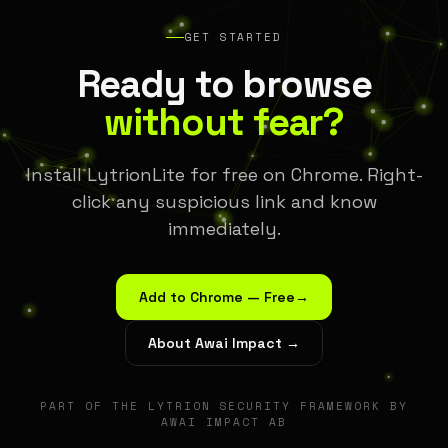
GET STARTED
Ready to browse
without fear?
Install LytrionLite for free on Chrome. Right-
click any suspicious link and know
immediately.
Add to Chrome — Free
→
About Awai Impact →
PART OF THE LYTRION SECURITY FRAMEWORK BY
AWAI IMPACT AB