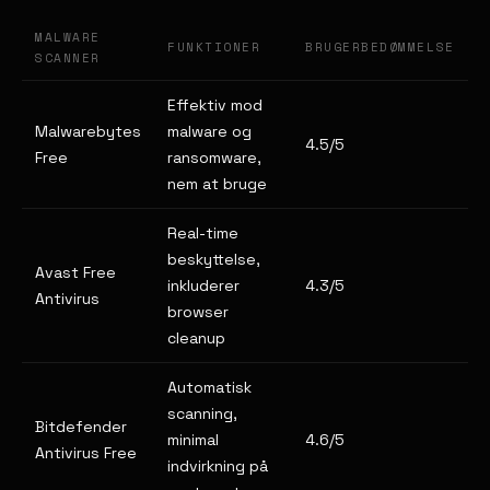
MALWARE
FUNKTIONER
BRUGERBEDØMMELSE
SCANNER
Effektiv mod
Malwarebytes
malware og
4.5/5
Free
ransomware,
nem at bruge
Real-time
beskyttelse,
Avast Free
inkluderer
4.3/5
Antivirus
browser
cleanup
Automatisk
scanning,
Bitdefender
minimal
4.6/5
Antivirus Free
indvirkning på