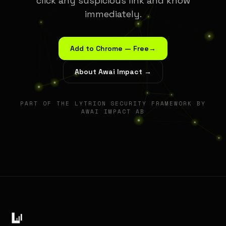
click any suspicious link and know
immediately.
Add to Chrome — Free
→
About Awai Impact →
PART OF THE LYTRION SECURITY FRAMEWORK BY
AWAI IMPACT AB