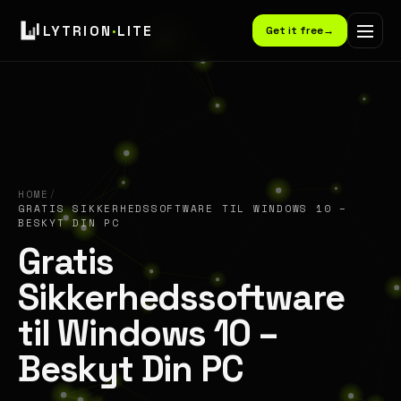
LYTRION
·
LITE
Get it free
→
HOME
/
GRATIS SIKKERHEDSSOFTWARE TIL WINDOWS 10 –
BESKYT DIN PC
Gratis
Sikkerhedssoftware
til Windows 10 –
Beskyt Din PC