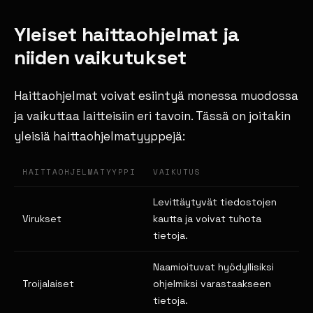
Yleiset haittaohjelmat ja
niiden vaikutukset
Haittaohjelmat voivat esiintyä monessa muodossa
ja vaikuttaa laitteisiin eri tavoin. Tässä on joitakin
yleisiä haittaohjelmatyyppejä:
HAITTAOHJELMATYYPPI
VAIKUTUS
Levittäytyvät tiedostojen
Virukset
kautta ja voivat tuhota
tietoja.
Naamioituvat hyödyllisiksi
Troijalaiset
ohjelmiksi varastaakseen
tietoja.