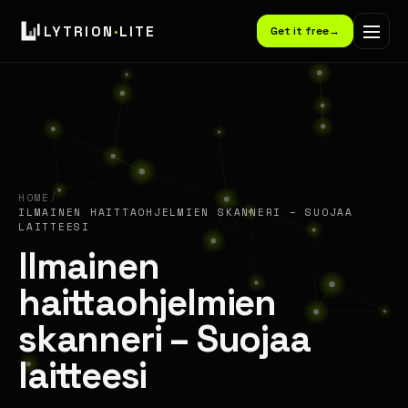
LYTRION
·
LITE
Get it free
→
HOME
/
ILMAINEN HAITTAOHJELMIEN SKANNERI – SUOJAA
LAITTEESI
Ilmainen
haittaohjelmien
skanneri – Suojaa
laitteesi